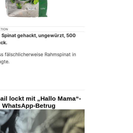
KTION
o Spinat gehackt, ungewürzt, 500
ück.
ss fälschlicherweise Rahmspinat in
gte.
il lockt mit „Hallo Mama“-
n WhatsApp-Betrug