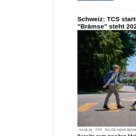
Schweiz: TCS star
"Brämse" steht 202
04.08.26
VON
POLIZEI.NEWS REDA
Bereits zum zweiten Mal 