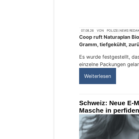
07.08.26
VON
POLIZEI.NEWS REDA
Coop ruft Naturaplan Bi
Gramm, tiefgekühlt, zur
Es wurde festgestellt, da
einzelne Packungen gelan
Weiterlesen
Schweiz: Neue E-Ma
Masche in perfide