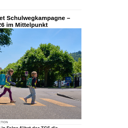
tet Schulwegkampagne –
6 im Mittelpunkt
KTION
in Folge führt der TCS die