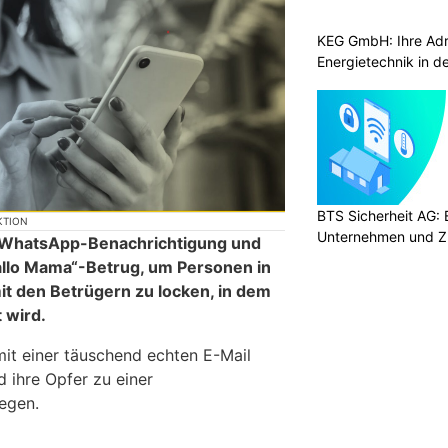
KEG GmbH: Ihre Adr
Energietechnik in d
BTS Sicherheit AG: E
KTION
Unternehmen und Z
ne WhatsApp-Benachrichtigung und
allo Mama“-Betrug, um Personen in
t den Betrügern zu locken, in dem
t wird.
mit einer täuschend echten E-Mail
 ihre Opfer zu einer
egen.