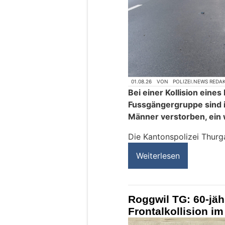
01.08.26
VON
POLIZEI.NEWS REDA
Bei einer Kollision eine
Fussgängergruppe sind i
Männer verstorben, ein 
Die Kantonspolizei Thurg
Weiterlesen
Roggwil TG: 60-jähr
Frontalkollision i