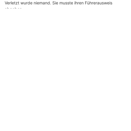
Autobahn A7 bei Frauenfeld infolge eines Sekundenschlafes
einen Selbstunfall.
Verletzt wurde niemand.
Weiterlesen
FTS Gipsergeschäft GmbH: Gipserarbeiten, Trockenbau und Fassaden
Kanton Thurgau: Positive 1.-August-Bilanz trotz
Alkoholfahrten und einzelnen Verstössen