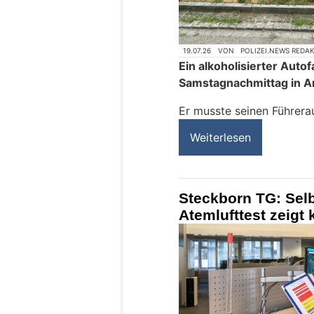
19.07.26
VON
POLIZEI.NEWS REDA
Ein alkoholisierter Auto
Samstagnachmittag in Am
Er musste seinen Führer
Weiterlesen
Steckborn TG: Selb
Atemlufttest zeigt