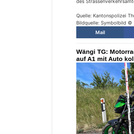
des Strassenverkehrsamt
Quelle: Kantonspolizei T
Bildquelle: Symbolbild ©
Mail
Wängi TG: Motorra
auf A1 mit Auto koll