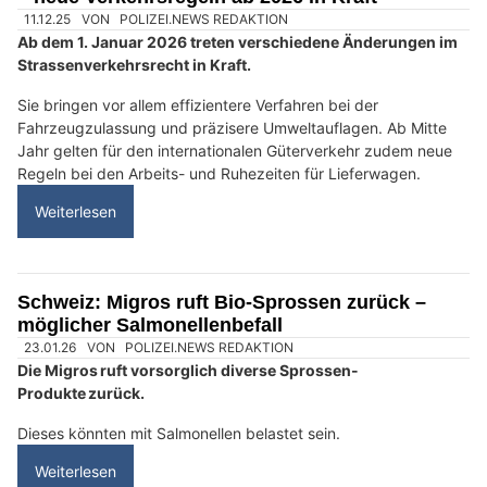
09.12.25
VON
POLIZEI.NEWS REDAKTION
Der Touring Club Schweiz hat die Energieverluste beim
Laden von Elektrofahrzeugen untersucht.
Dabei stützte er sich auf Messungen, die zwischen 2022 und
2025 im Rahmen des europäischen Projekts Green NCAP
durchgeführt wurden. Analysiert wurde bei einer Leistung von
11 kW (dreiphasig), der gängigsten Ladeart zu Hause. Die
Studie zeigt, dass während des Ladevorgangs durchschnittlich
11 Prozent der aus dem Netz bezogenen Energie verloren
gehen. Bei einem Jahresverbrauch von 15’000 Kilometer
entspricht dies durchschnittlich 1637 Kilometer "verlorene"
Reichweite und kostet im Schnitt 80 Franken.
Weiterlesen