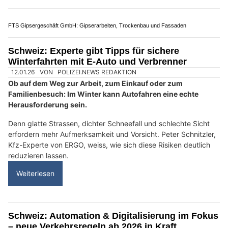
Wohnwerk 1920: Sicherheitskonzepte mit Kameras und Alarmanlagen
KEG GmbH: Ihre Adresse für moderne Energietechnik in der Schweiz
Schweiz: TCS-Studie zeigt 11 % Ladeverluste –
E-Autos "verlieren" 1'637 km Reichweite/Jahr