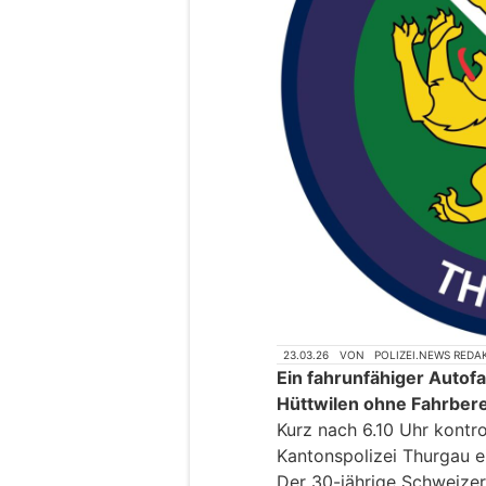
23.03.26
VON
POLIZEI.NEWS REDA
Ein fahrunfähiger Auto
Hüttwilen ohne Fahrber
Kurz nach 6.10 Uhr kontrol
Kantonspolizei Thurgau e
Der 30-jährige Schweizer 