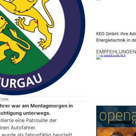
KEG GmbH: Ihre Adr
Energietechnik in d
EMPFEHLUNGE
KTION
fahrer war am Montagmorgen in
echtigung unterwegs.
lierte eine Patrouille der
inen Autofahrer.
wurde als fahrunfähig beurteilt.