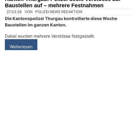
Die Kantonspolizei Thurgau warnt vor falschen
Handwerkern, die massiv überhöhte Preise verlangen und
schlechte Arbeit leisten.
Anfang März wurden zwei älteren Personen in Uttwil für je
3‘500 Franken die Renovierung der Hausfassade angeboten.
Weiterlesen
FTS Gipsergeschäft GmbH: Gipserarbeiten, Trockenbau und Fassaden