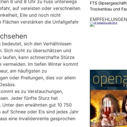
chen 6 und 8 Uhr zu Fuss unterwegs
FTS Gipsergeschäft
Gefahr, auf vereisten oder verschneiten
Trockenbau und Fa
kelheit, Eile und noch nicht
EMPFEHLUNGE
 Flächen verstärken die Unfallgefahr
achsehen
 bedeutet, sich den Verhältnissen
. Sich nicht zu überschätzen und
 laufen, kann schmerzhafte Stürze
e vermeiden. Im tiefen Winter kommt
heur, am häufigsten zu
gen oder Prellungen, dies vor allem
Gesäss.
 kommt es zu Verstauchungen,
sen. Jeder fünfte Sturz hat
. Unter den erwähnten gut 10 750
n auf Schnee oder Eis sind jedes Jahr
dass eine Invalidenrente gesprochen