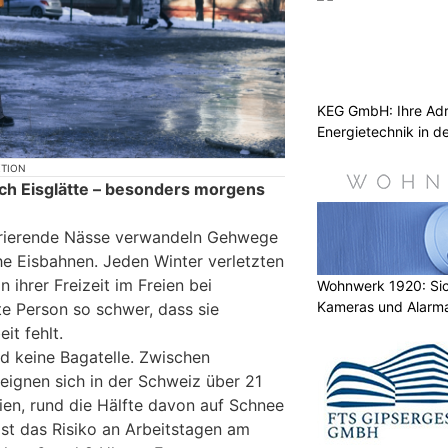
KEG GmbH: Ihre Adr
Energietechnik in d
KTION
rch Eisglätte – besonders morgens
frierende Nässe verwandeln Gehwege
he Eisbahnen. Jeden Winter verletzten
 ihrer Freizeit im Freien bei
Wohnwerk 1920: Sic
Kameras und Alarm
te Person so schwer, dass sie
it fehlt.
nd keine Bagatelle. Zwischen
ignen sich in der Schweiz über 21
ien, rund die Hälfte davon auf Schnee
ist das Risiko an Arbeitstagen am