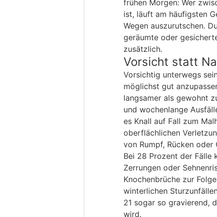
frühen Morgen: Wer zwis
ist, läuft am häufigsten 
Wegen auszurutschen. Dun
geräumte oder gesicherte
zusätzlich.
Vorsicht statt N
Vorsichtig unterwegs sein
möglichst gut anzupassen
langsamer als gewohnt zu
und wochenlange Ausfäll
es Knall auf Fall zum Mal
oberflächlichen Verletzun
von Rumpf, Rücken oder 
Bei 28 Prozent der Fälle
Zerrungen oder Sehnenris
Knochenbrüche zur Folge
winterlichen Sturzunfälle
21 sogar so gravierend, 
wird.