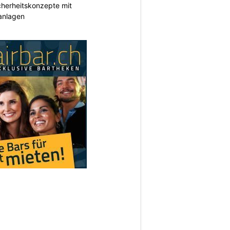
herheitskonzepte mit
anlagen
N