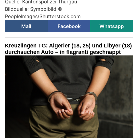
Quelle: Kantonspolizei Thurgau
Bildquelle: Symbolbild ©
PeopleImages/Shutterstock.com
Mail
Facebook
Whatsapp
Kreuzlingen TG: Algerier (18, 25) und Libyer (18)
durchsuchen Auto – in flagranti geschnappt