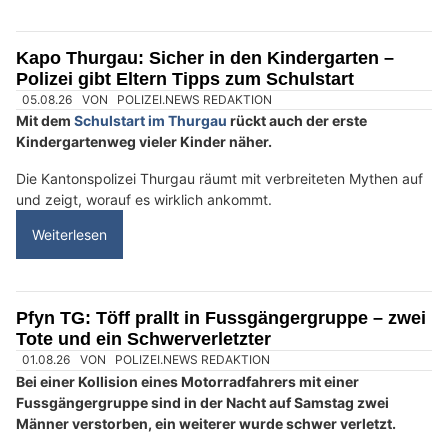
In der Nacht auf Donnerstag wurde in Frauenfeld ein
Autofahrer als fahrunfähig beurteilt.
Sein Führerausweis auf Probe wurde eingezogen.
Weiterlesen
KEG GmbH: Ihre Adresse für moderne Energietechnik in der Schweiz
Kreuzlingen TG: 8-jähriges Mädchen bei
Kollision mit Auto mittelschwer verletzt
30.07.26
VON
POLIZEI.NEWS REDAKTION
Am Donnerstagmittag wurde in Kreuzlingen ein Kind bei
einem Zusammenstoss mit einem Auto mittelschwer
verletzt.
Das Mädchen wurde von der Rega ins Spital geflogen.
Weiterlesen