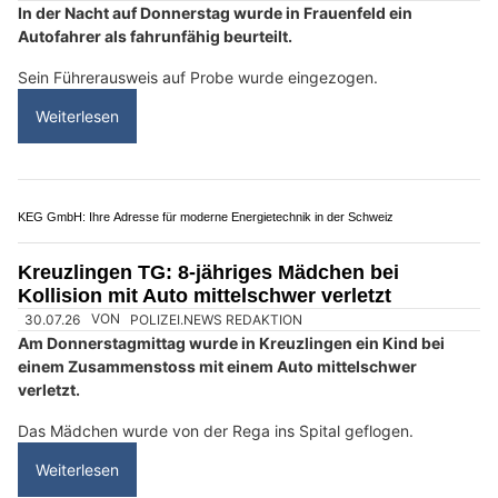
FTS Gipsergeschäft GmbH: Gipserarbeiten, Trockenbau und Fassaden
Wohnwerk 1920: Sicherheitskonzepte mit Kameras und Alarmanlagen
BTS Sicherheit AG: Effektiver Schutz für Unternehmen und Zuhause
KEG GmbH: Ihre Adresse für moderne Energietechnik in der Schweiz
Frauenfeld TG: Fahrunfähiger 18-jähriger
Schweizer verliert Führerausweis auf Probe
30.07.26
VON
POLIZEI.NEWS REDAKTION